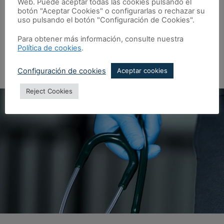
Web. Puede aceptar todas las cookies pulsando el
en expansión, España presenta una de las
botón "Aceptar Cookies" o configurarlas o rechazar su
esperanza de vida más altas del mundo, que
uso pulsando el botón "Configuración de Cookies".
ronda los 83 años.
Para obtener más información, consulte nuestra
Este dato no solo refleja un buen acceso a la
Política de cookies
.
atención médica, sino también una alta
calidad en los servicios sanitarios, tanto
Configuración de cookies
Aceptar cookies
públicos como privados.
Reject Cookies