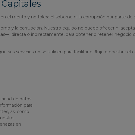
 Capitales
 mérito y no tolera el soborno ni la corrupción por parte de s
no y la corrupción. Nuestro equipo no puede ofrecer ni aceptar
cas—, directa o indirectamente, para obtener o retener negocio o
us servicios no se utilicen para facilitar el flujo o encubrir el
uridad de datos.
nformación para
ntes, así como
nuestro
menazas en