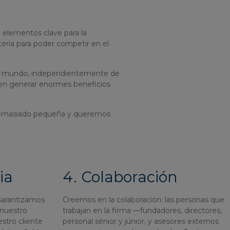
 elementos clave para la
teria para poder competir en el
 el mundo, independientemente de
den generar enormes beneficios
s demasiado pequeña y queremos
ia
4. Colaboración
Garantizamos
Creemos en la colaboración: las personas que
 nuestro
trabajan en la firma —fundadores, directores,
estro cliente
personal sénior y júnior, y asesores externos