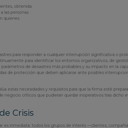
lientes, obtenida
 a las personas
on quienes
es para responder a cualquier interrupción significativa o pro
ontinuamente para identificar los entornos organizativos, de gesti
 y parámetros de desastres más probables y su impacto en la cap
idas de protección que deben aplicarse ante posibles interrupcio
a estas necesidades y requisitos para que la firma esté prepar
de negocio críticos que pudieran quedar inoperativos tras dicho 
e Crisis
es inmediata: todos los grupos de interés —clientes, compañía