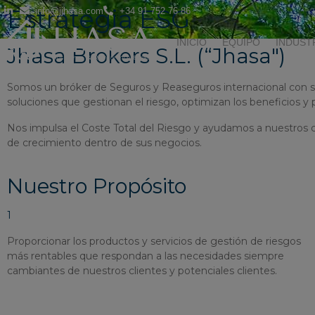
Estrategia ESG
info@jjhasa.com
+34 91 752 76 86
INICIO
EQUIPO
INDUST
Jhasa Brokers S.L. (“Jhasa")
Somos un bróker de Seguros y Reaseguros internacional con s
soluciones que gestionan el riesgo, optimizan los beneficios y 
Nos impulsa el Coste Total del Riesgo y ayudamos a nuestros cl
de crecimiento dentro de sus negocios.
Nuestro Propósito
1
Proporcionar los productos y servicios de gestión de riesgos
más rentables que respondan a las necesidades siempre
cambiantes de nuestros clientes y potenciales clientes.