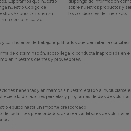
icos. Esperamos que nuestro
disponga de información compl
nga nuestro Código de
sobre nuestros productos y ser
stros Valores tanto en su
las condiciones del mercado.
a firma como en su vida
n horarios de trabajo equilibrados que permitan la conciliación d
de discriminación, acoso ilegal o conducta inapropiada en el l
 como en nuestros clientes y proveedores.
iones benéficas y animamos a nuestro equipo a involucrarse en 
ofreciendo donaciones paralelas y programas de días de voluntari
estro equipo hasta un importe preacordado.
de los límites preacordados, para realizar labores de voluntaria
rios.