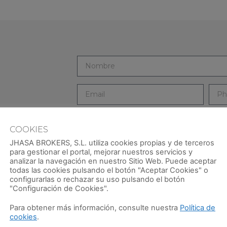
llámanos y
COOKIES
mejores
JHASA BROKERS, S.L. utiliza cookies propias y de terceros
para gestionar el portal, mejorar nuestros servicios y
analizar la navegación en nuestro Sitio Web. Puede aceptar
todas las cookies pulsando el botón "Aceptar Cookies" o
He leído y acepto la
Aviso Legal
y la
Pol
configurarlas o rechazar su uso pulsando el botón
"Configuración de Cookies".
Para obtener más información, consulte nuestra
Política de
cookies
.