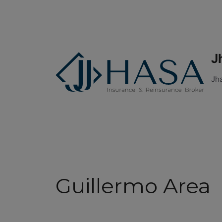
J
Jh
Guillermo Area