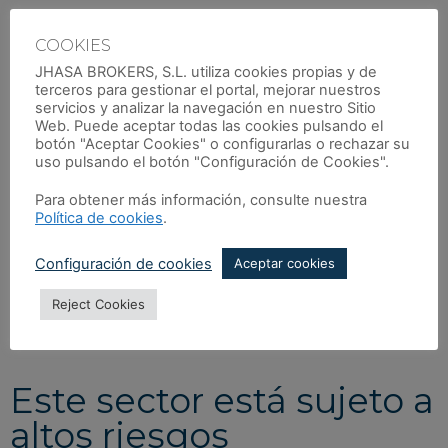
Gestión de riesgos para
COOKIES
JHASA BROKERS, S.L. utiliza cookies propias y de
una industria en
terceros para gestionar el portal, mejorar nuestros
constante movimiento
servicios y analizar la navegación en nuestro Sitio
Web. Puede aceptar todas las cookies pulsando el
botón "Aceptar Cookies" o configurarlas o rechazar su
uso pulsando el botón "Configuración de Cookies".
El sector del transporte así como la logística como sector
encargado de la
planificación, ejecución y gestión del
Para obtener más información, consulte nuestra
movimiento y almacenamiento de bienes
a lo largo de
Política de cookies
.
todo el globo es fundamental en los tiempos en los que
vivimos, por ello se hace necesario la involucración de
Configuración de cookies
Aceptar cookies
múltiples actores, infraestructuras y tecnologías que requiere
no sólo un alto grado de especialización en el sector sino
Reject Cookies
también una gran coordinación de todos los actore para la
entrega en tiempos requeridos por el Cliente.
Este sector está sujeto a
altos riesgos