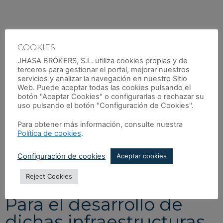
El desarrollo de
COOKIES
infraestructuras es un
JHASA BROKERS, S.L. utiliza cookies propias y de
terceros para gestionar el portal, mejorar nuestros
potente motor y
servicios y analizar la navegación en nuestro Sitio
Web. Puede aceptar todas las cookies pulsando el
dinamizador de la
botón "Aceptar Cookies" o configurarlas o rechazar su
uso pulsando el botón "Configuración de Cookies".
economía
Para obtener más información, consulte nuestra
Política de cookies
.
Implica una inversión de cientos de miles de millones de
euros cada año en reparar, sustituir y construir nuevas
Configuración de cookies
Aceptar cookies
capacidades para el transporte, energía, servicios públicos, los
aeropuertos, y la infraestructura social o de salud.
Reject Cookies
Para el desarrollo de
dichas infraestructuras