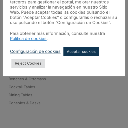
Outdoor Furniture
terceros para gestionar el portal, mejorar nuestros
servicios y analizar la navegación en nuestro Sitio
Floor Samples
Web. Puede aceptar todas las cookies pulsando el
botón "Aceptar Cookies" o configurarlas o rechazar su
TEXTURE LAB
uso pulsando el botón "Configuración de Cookies".
Side Tables
Beside Tables
Para obtener más información, consulte nuestra
Política de cookies
.
Sideboards & Drawers
Lounge Chairs
Configuración de cookies
Aceptar cookies
Reject Cookies
WHAT’S NEW
Benches & Ottomans
Cocktail Tables
Dining Tables
Consoles & Desks