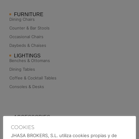
FURNITURE
Dining Chairs
Counter & Bar Stools
Occasional Chairs
Daybeds & Chaises
LIGHTINGS
Benches & Ottomans
Dining Tables
Coffee & Cocktail Tables
Consoles & Desks
ACCESSORIES
Cabinets & Bookcases
COOKIES
Screens
JHASA BROKERS, S.L. utiliza cookies propias y de